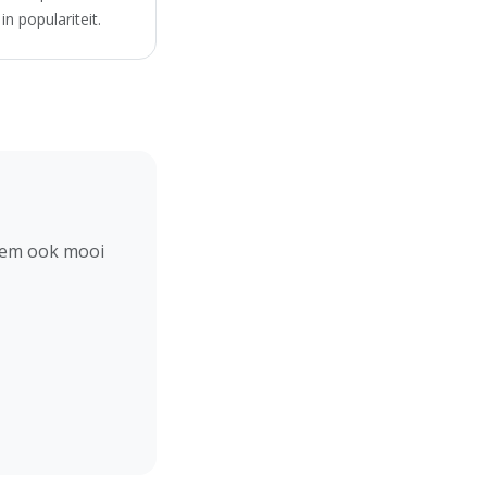
n populariteit.
hem ook mooi