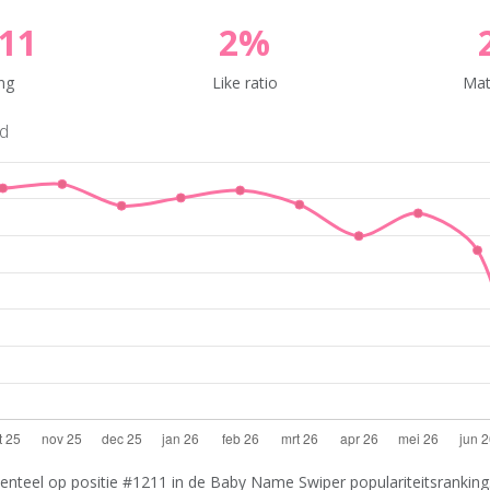
11
2%
ng
Like ratio
Mat
nd
enteel op positie #1211 in de Baby Name Swiper populariteitsranking.