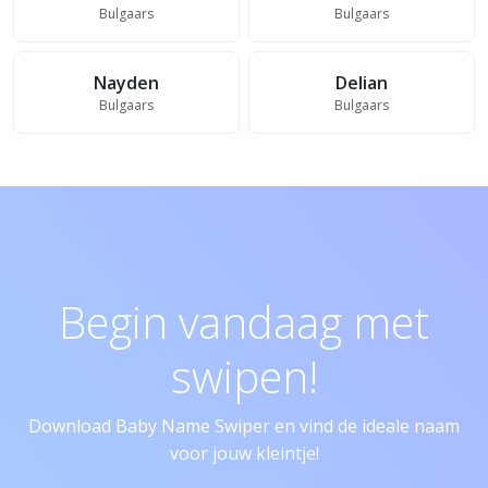
Bulgaars
Bulgaars
Nayden
Delian
Bulgaars
Bulgaars
Begin vandaag met
swipen!
Download Baby Name Swiper en vind de ideale naam
voor jouw kleintje!