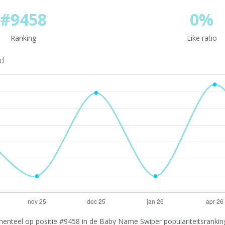
#9458
0%
Ranking
Like ratio
nd
nteel op positie #9458 in de Baby Name Swiper populariteitsranking