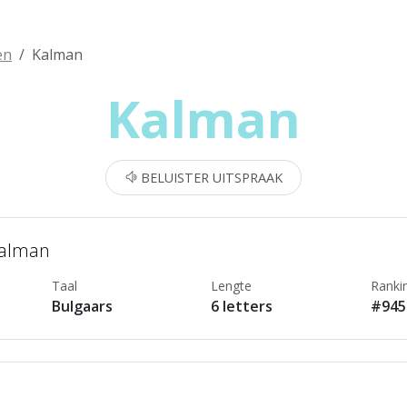
en
Kalman
Kalman
BELUISTER UITSPRAAK
Kalman
Taal
Lengte
Ranki
Bulgaars
6 letters
#945