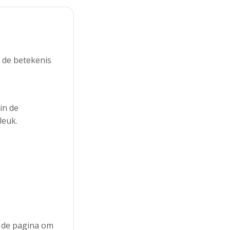
 de betekenis
in de
leuk.
n de pagina om