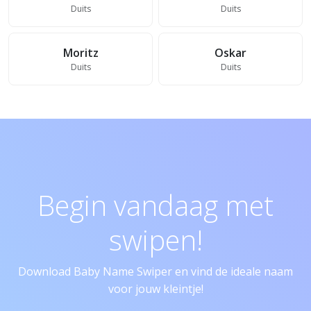
Duits
Duits
Moritz
Oskar
Duits
Duits
Begin vandaag met
swipen!
Download Baby Name Swiper en vind de ideale naam
voor jouw kleintje!