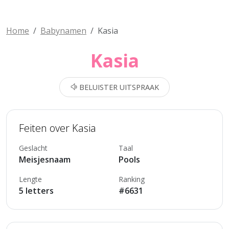
Home
Babynamen
Kasia
Kasia
BELUISTER UITSPRAAK
Feiten over Kasia
Geslacht
Taal
Meisjesnaam
Pools
Lengte
Ranking
5 letters
#6631