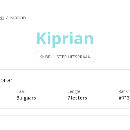
en
Kiprian
Kiprian
BELUISTER UITSPRAAK
iprian
Taal
Lengte
Ranki
Bulgaars
7 letters
#713