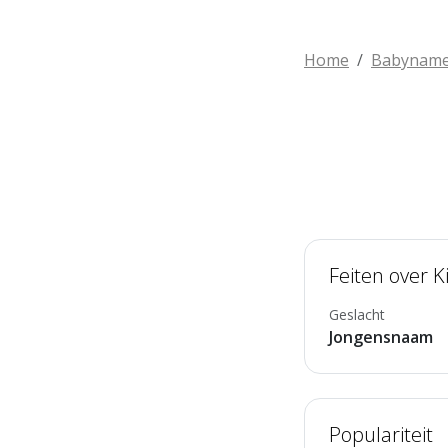
Home
Babynam
Feiten over K
Geslacht
Jongensnaam
Populariteit