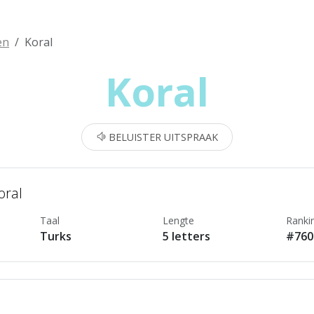
en
Koral
Koral
BELUISTER UITSPRAAK
oral
Taal
Lengte
Ranki
Turks
5 letters
#760