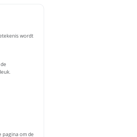
betekenis wordt
 de
leuk.
de pagina om de