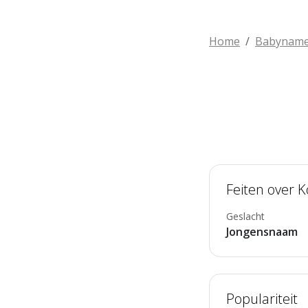
Home
Babynam
Feiten over K
Geslacht
Jongensnaam
Populariteit