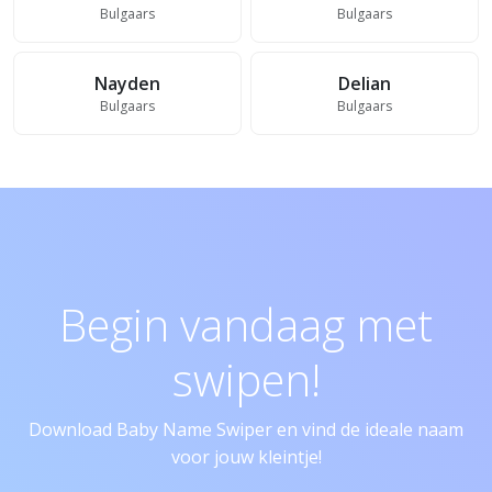
Bulgaars
Bulgaars
Nayden
Delian
Bulgaars
Bulgaars
Begin vandaag met
swipen!
Download Baby Name Swiper en vind de ideale naam
voor jouw kleintje!