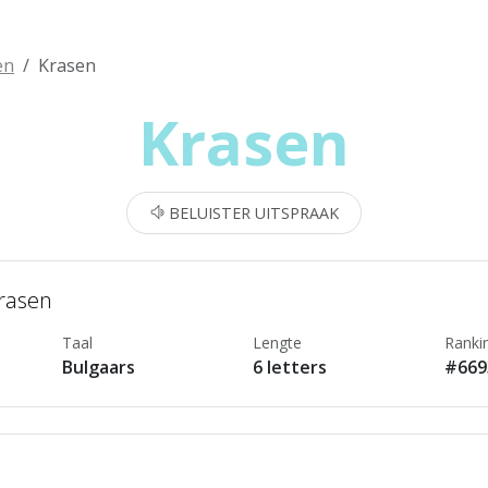
en
Krasen
Krasen
BELUISTER UITSPRAAK
Krasen
Taal
Lengte
Ranki
Bulgaars
6 letters
#669