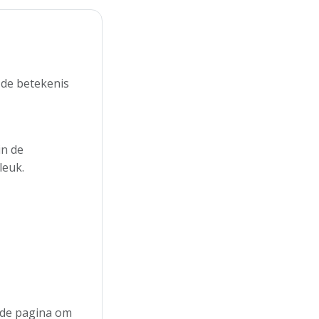
 de betekenis
in de
leuk.
n de pagina om