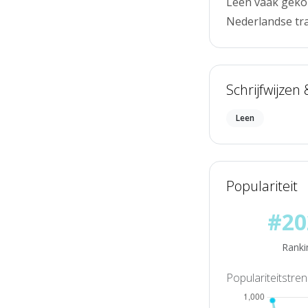
Leen vaak geko
Nederlandse tra
Schrijfwijzen
Leen
Populariteit
#20
Ranki
Populariteitstre