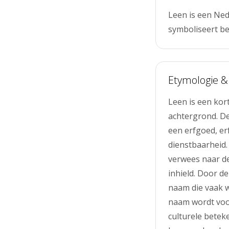
Leen is een Ned
symboliseert be
Etymologie &
Leen is een kor
achtergrond. De
een erfgoed, erf
dienstbaarheid
verwees naar d
inhield. Door d
naam die vaak w
naam wordt voo
culturele bete