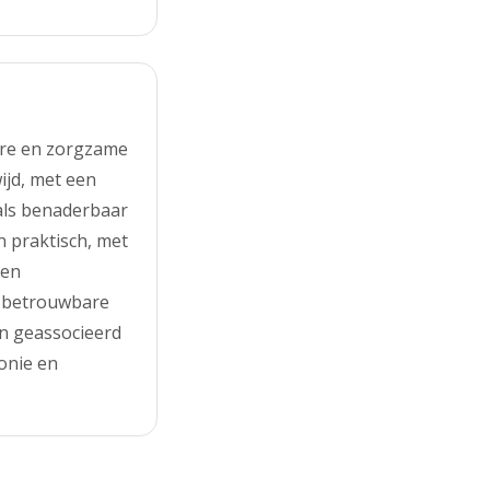
are en zorgzame
ijd, met een
 als benaderbaar
 praktisch, met
 en
 betrouwbare
n geassocieerd
onie en