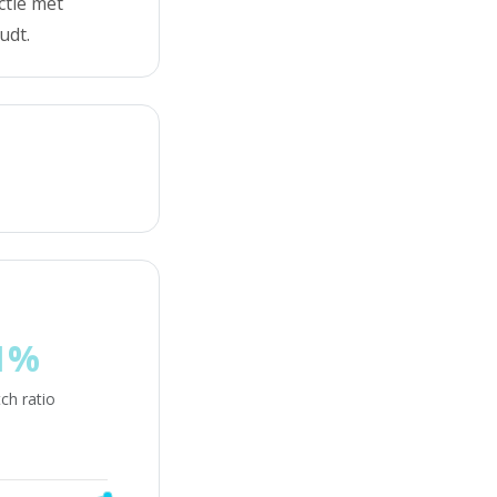
ctie met
udt.
1%
ch ratio