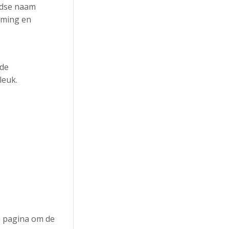
ndse naam
rming en
 de
leuk.
de pagina om de