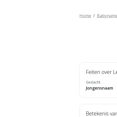
Home
Babynam
Feiten over 
Geslacht
Jongensnaam
Betekenis va