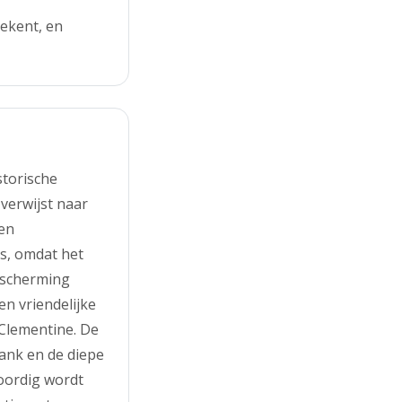
tekent, en
storische
verwijst naar
 en
s, omdat het
escherming
en vriendelijke
Clementine. De
ank en de diepe
oordig wordt