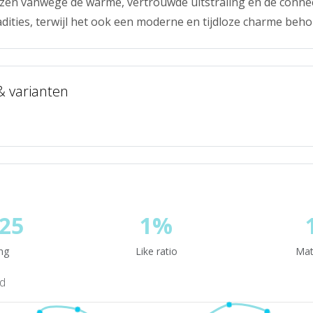
zen vanwege de warme, vertrouwde uitstraling en de conne
dities, terwijl het ook een moderne en tijdloze charme beho
 & varianten
25
1%
ng
Like ratio
Mat
nd