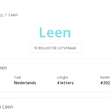
en
Leen
Leen
BELUISTER UITSPRAAK
Leen
Taal
Lengte
Ranki
Nederlands
4 letters
#202
n Leen