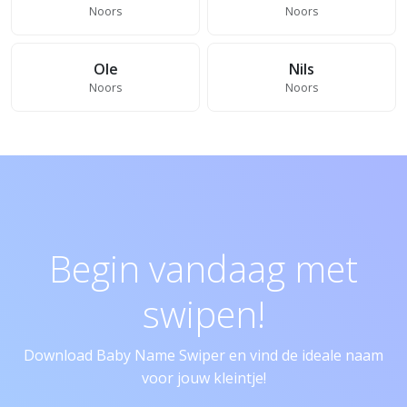
Noors
Noors
Ole
Nils
Noors
Noors
Begin vandaag met
swipen!
Download Baby Name Swiper en vind de ideale naam
voor jouw kleintje!