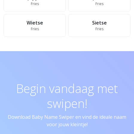
Fries
Fries
Wietse
Sietse
Fries
Fries
Begin vandaag met
swipen!
Download Baby Name Swiper en vind de ideale naam
voor jouw kleintje!