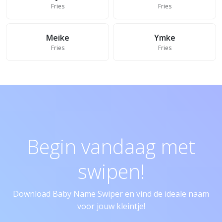
Fries
Fries
Meike
Ymke
Fries
Fries
Begin vandaag met
swipen!
Download Baby Name Swiper en vind de ideale naam
voor jouw kleintje!