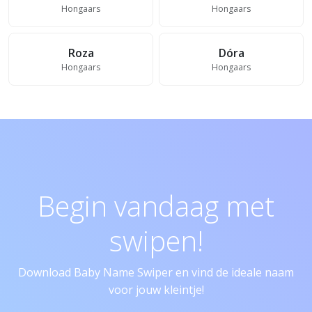
Hongaars
Hongaars
Roza
Dóra
Hongaars
Hongaars
Begin vandaag met
swipen!
Download Baby Name Swiper en vind de ideale naam
voor jouw kleintje!