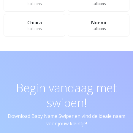
Italiaans
Italiaans
Chiara
Noemi
Italiaans
Italiaans
Begin vandaag met
swipen!
Download Baby Name Swiper en vind de ideale naam
voor jouw kleintje!