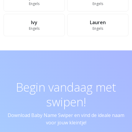
Engels
Engels
Ivy
Lauren
Engels
Engels
Begin vandaag met
swipen!
Download Baby Name Swiper en vind de ideale naam
voor jouw kleintje!