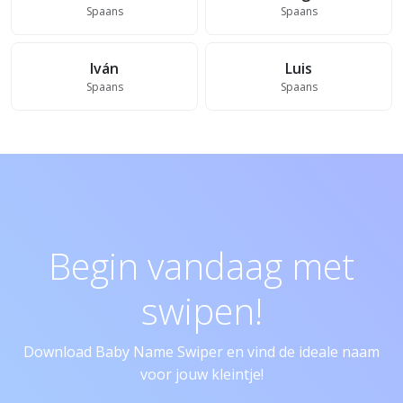
Spaans
Spaans
Iván
Luis
Spaans
Spaans
Begin vandaag met
swipen!
Download Baby Name Swiper en vind de ideale naam
voor jouw kleintje!