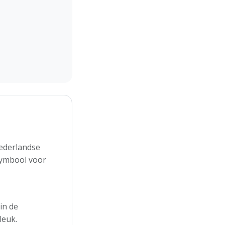
Nederlandse
symbool voor
in de
leuk.