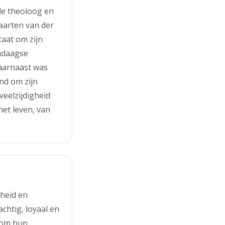
de theoloog en
aarten van der
aat om zijn
ndaagse
Daarnaast was
nd om zijn
eelzijdigheid
het leven, van
heid en
htig, loyaal en
d om hun