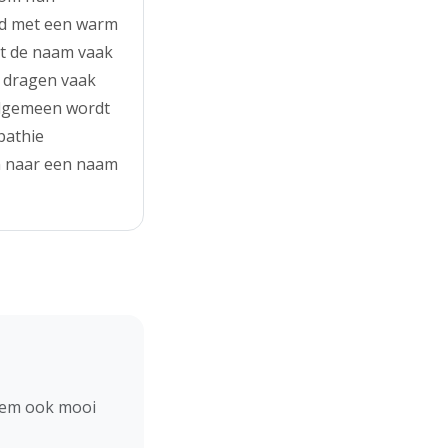
rd met een warm
dt de naam vaak
m dragen vaak
algemeen wordt
pathie
jn naar een naam
hem ook mooi