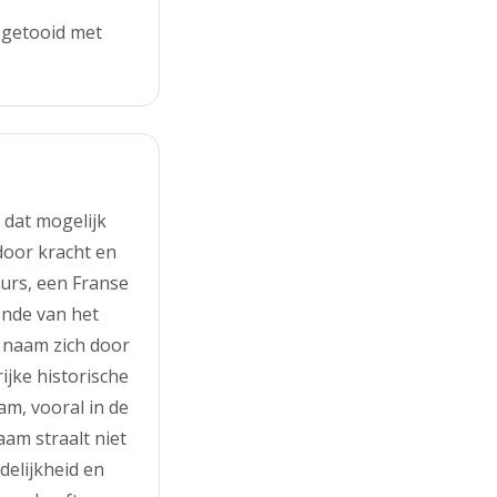
 getooid met
 dat mogelijk
rdoor kracht en
urs, een Franse
ende van het
e naam zich door
jke historische
am, vooral in de
am straalt niet
delijkheid en