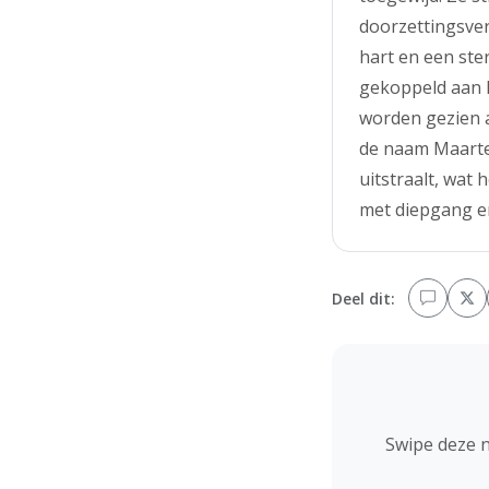
doorzettingsve
hart en een ste
gekoppeld aan l
worden gezien 
de naam Maarten
uitstraalt, wat
met diepgang e
Deel dit:
Swipe deze 