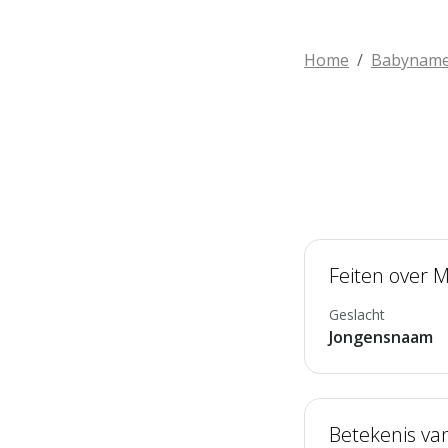
Home
Babynam
Feiten over 
Geslacht
Jongensnaam
Betekenis va