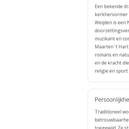
Een bekende dr
kerkhervormer d
Weijden is een
doorzettingsve
muzikant en com
Maarten 't Hart
romans en natuu
en de kracht di
religie en spor
Persoonlijkh
Traditioneel w
betrouwbaarhei
toegewijd. Ze s