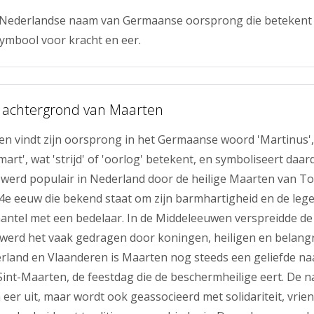
 Nederlandse naam van Germaanse oorsprong die betekent
symbool voor kracht en eer.
 achtergrond van Maarten
 vindt zijn oorsprong in het Germaanse woord 'Martinus',
'mart', wat 'strijd' of 'oorlog' betekent, en symboliseert daa
werd populair in Nederland door de heilige Maarten van To
 4e eeuw die bekend staat om zijn barmhartigheid en de leg
mantel met een bedelaar. In de Middeleeuwen verspreidde d
werd het vaak gedragen door koningen, heiligen en belangri
erland en Vlaanderen is Maarten nog steeds een geliefde na
nt-Maarten, de feestdag die de beschermheilige eert. De na
 eer uit, maar wordt ook geassocieerd met solidariteit, vrien