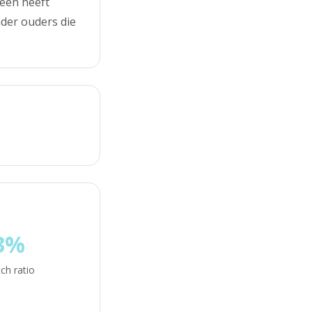
heen heeft
nder ouders die
3%
ch ratio