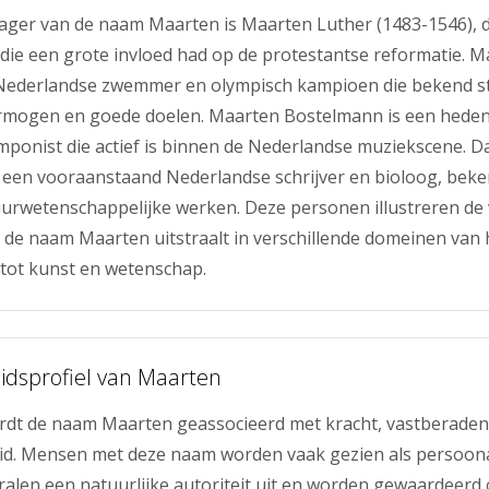
ager van de naam Maarten is Maarten Luther (1483-1546), 
ie een grote invloed had op de protestantse reformatie. M
 Nederlandse zwemmer en olympisch kampioen die bekend st
rmogen en goede doelen. Maarten Bostelmann is een hede
ponist die actief is binnen de Nederlandse muziekscene. 
 een vooraanstaand Nederlandse schrijver en bioloog, beke
rwetenschappelijke werken. Deze personen illustreren de v
e de naam Maarten uitstraalt in verschillende domeinen van 
t tot kunst en wetenschap.
eidsprofiel van Maarten
ordt de naam Maarten geassocieerd met kracht, vastberaden
d. Mensen met deze naam worden vaak gezien als persoonac
tralen een natuurlijke autoriteit uit en worden gewaardeer