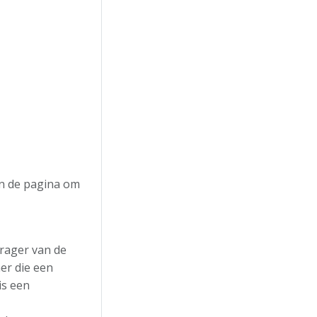
an de pagina om
rager van de
er die een
is een