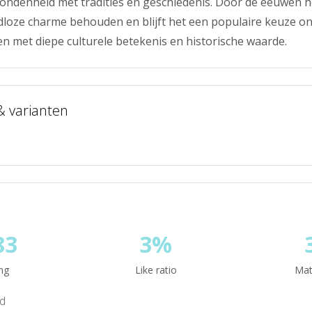
ondenheid met tradities en geschiedenis. Door de eeuwen 
dloze charme behouden en blijft het een populaire keuze o
 met diepe culturele betekenis en historische waarde.
 & varianten
83
3%
ng
Like ratio
Mat
nd