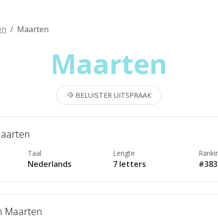
en
Maarten
Maarten
BELUISTER UITSPRAAK
Maarten
Taal
Lengte
Ranki
Nederlands
7 letters
#383
n Maarten