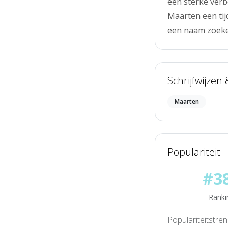
een sterke verb
Maarten een tij
een naam zoeken
Schrijfwijzen
Maarten
Populariteit
#3
Ranki
Populariteitstre