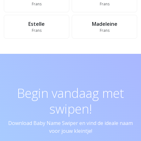
Frans
Frans
Estelle
Madeleine
Frans
Frans
Begin vandaag met
swipen!
Download Baby Name Swiper en vind de ideale naam
voor jouw kleintje!