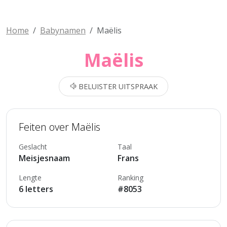
Home
Babynamen
Maëlis
Maëlis
BELUISTER UITSPRAAK
Feiten over Maëlis
Geslacht
Taal
Meisjesnaam
Frans
Lengte
Ranking
6 letters
#8053