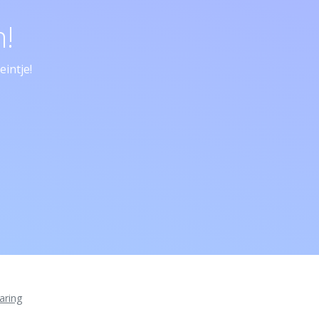
!
intje!
aring