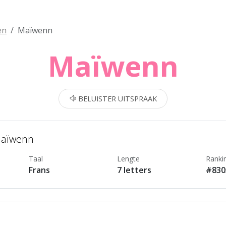
en
Maïwenn
Maïwenn
BELUISTER UITSPRAAK
Maïwenn
Taal
Lengte
Ranki
Frans
7 letters
#830