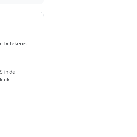
de betekenis
5 in de
leuk.