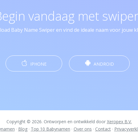
Begin vandaag met swipen
oad Baby Name Swiper en vind de ideale naam voor jouw kle
IPHONE
ANDROID
Copyright © 2026. Ontworpen en ontwikkeld door
Xeropex B.V.
ynamen
·
Blog
·
Top 10 Babynamen
·
Over ons
·
Contact
·
Privacyverkl