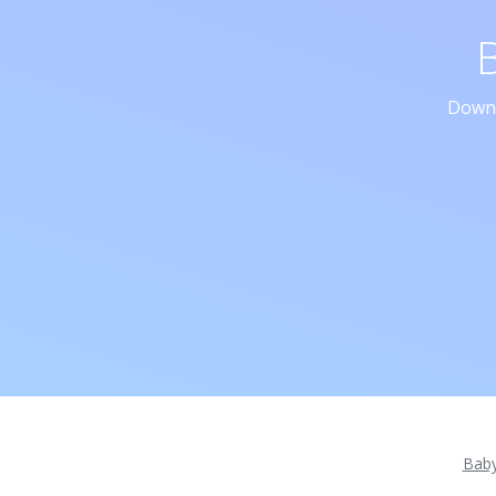
Downl
Bab