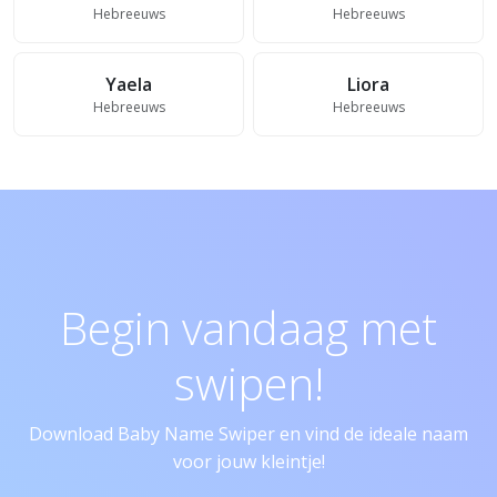
Hebreeuws
Hebreeuws
Yaela
Liora
Hebreeuws
Hebreeuws
Begin vandaag met
swipen!
Download Baby Name Swiper en vind de ideale naam
voor jouw kleintje!