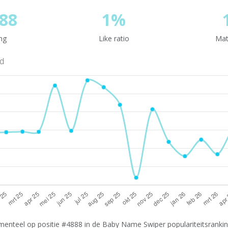
88
1%
ng
Like ratio
Mat
nd
enteel op positie #4888 in de Baby Name Swiper populariteitsranking