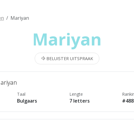
en
Mariyan
Mariyan
BELUISTER UITSPRAAK
Mariyan
Taal
Lengte
Ranki
Bulgaars
7 letters
#488