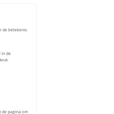
r de betekenis
 in de
leuk.
an de pagina om