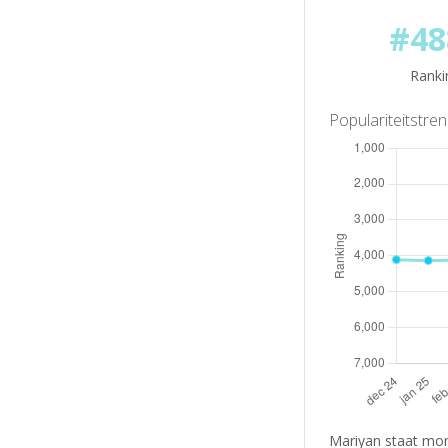
#48
Ranki
Populariteitstre
Mariyan staat mom