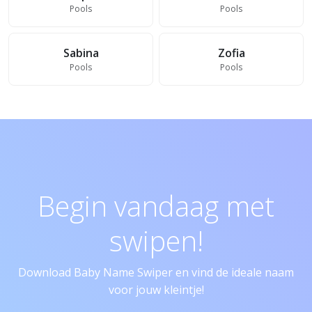
Pools
Pools
Sabina
Zofia
Pools
Pools
Begin vandaag met
swipen!
Download Baby Name Swiper en vind de ideale naam
voor jouw kleintje!