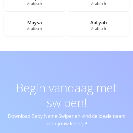
Arabisch
Arabisch
Maysa
Aaliyah
Arabisch
Arabisch
Begin vandaag met
swipen!
Download Baby Name Swiper en vind de ideale naam
voor jouw kleintje!