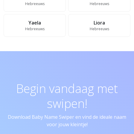
Hebreeuws
Hebreeuws
Yaela
Liora
Hebreeuws
Hebreeuws
Begin vandaag met
swipen!
Download Baby Name Swiper en vind de ideale naam
voor jouw kleintje!