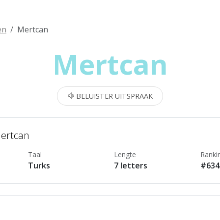
en
Mertcan
Mertcan
BELUISTER UITSPRAAK
Mertcan
Taal
Lengte
Ranki
Turks
7 letters
#634