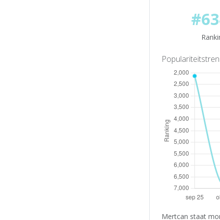
#63
Ranki
Populariteitstre
Mertcan staat mom