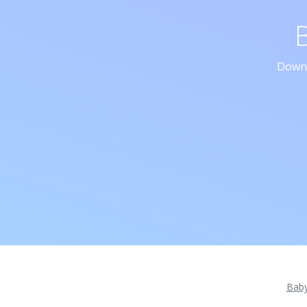
Downl
Bab