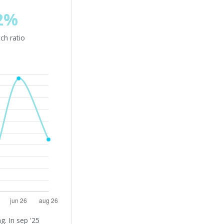
2%
ch ratio
. In sep '25