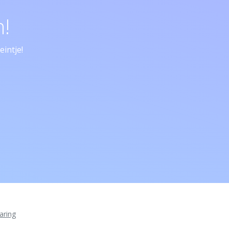
!
intje!
aring