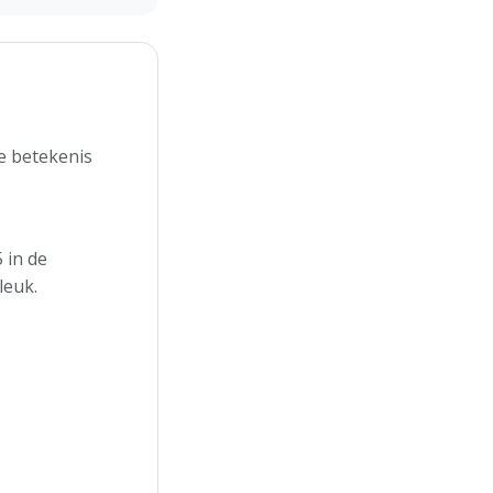
e betekenis
 in de
leuk.