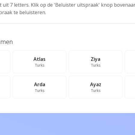
 uit 7 letters. Klik op de 'Beluister uitspraak' knop bovena
praak te beluisteren.
namen
Atlas
Ziya
Turks
Turks
Arda
Ayaz
Turks
Turks