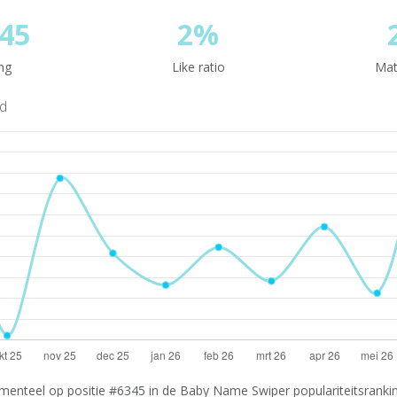
45
2%
ng
Like ratio
Mat
nd
enteel op positie #6345 in de Baby Name Swiper populariteitsranking