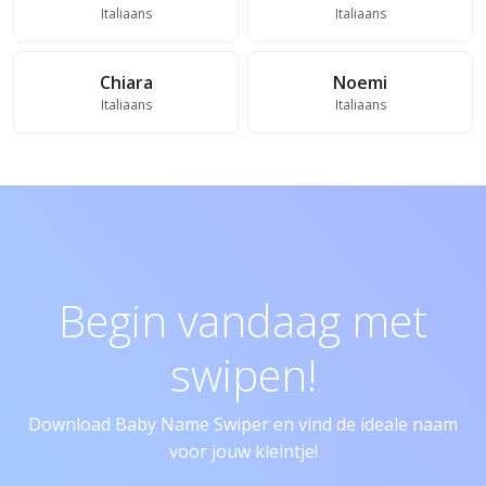
Italiaans
Italiaans
Chiara
Noemi
Italiaans
Italiaans
Begin vandaag met
swipen!
Download Baby Name Swiper en vind de ideale naam
voor jouw kleintje!