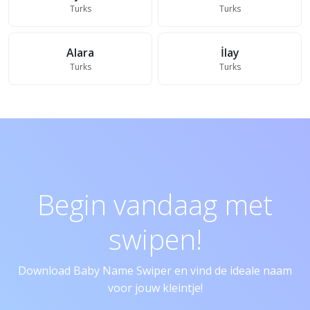
Turks
Turks
Alara
İlay
Turks
Turks
Begin vandaag met
swipen!
Download Baby Name Swiper en vind de ideale naam
voor jouw kleintje!