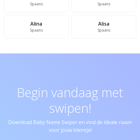
Spaans
Spaans
Alina
Alisa
Spaans
Spaans
Begin vandaag met
swipen!
Download Baby Name Swiper en vind de ideale naam
voor jouw kleintje!