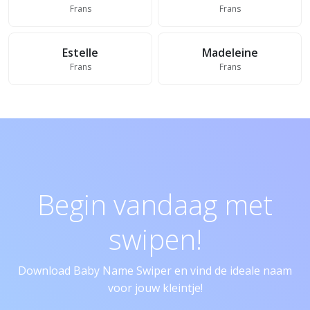
Frans
Frans
Estelle
Madeleine
Frans
Frans
Begin vandaag met
swipen!
Download Baby Name Swiper en vind de ideale naam
voor jouw kleintje!