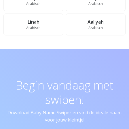
Arabisch
Arabisch
Linah
Aaliyah
Arabisch
Arabisch
Begin vandaag met
swipen!
Download Baby Name Swiper en vind de ideale naam
voor jouw kleintje!