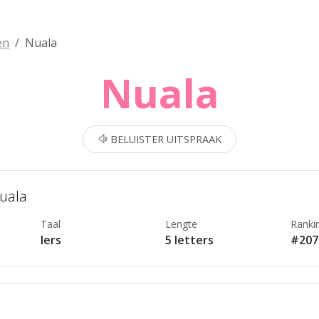
en
Nuala
Nuala
BELUISTER UITSPRAAK
Nuala
Taal
Lengte
Ranki
Iers
5 letters
#207