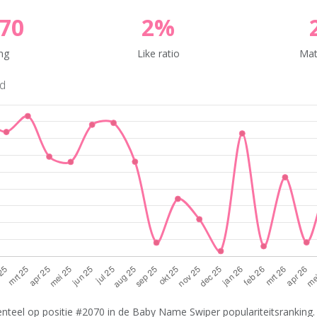
70
2%
ng
Like ratio
Mat
nd
teel op positie #2070 in de Baby Name Swiper populariteitsranking. 