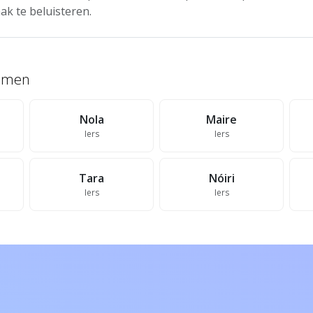
ak te beluisteren.
namen
Nola
Maire
Iers
Iers
Tara
Nóiri
Iers
Iers