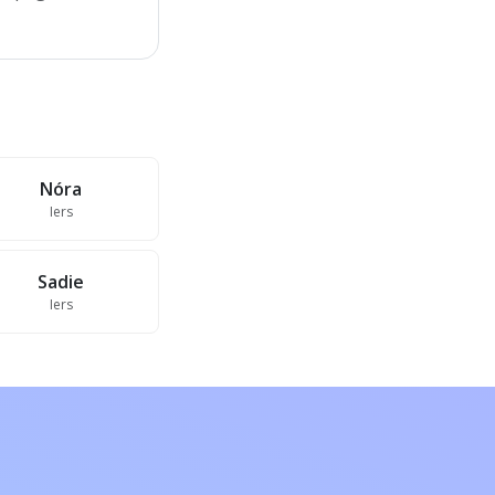
Nóra
Iers
Sadie
Iers