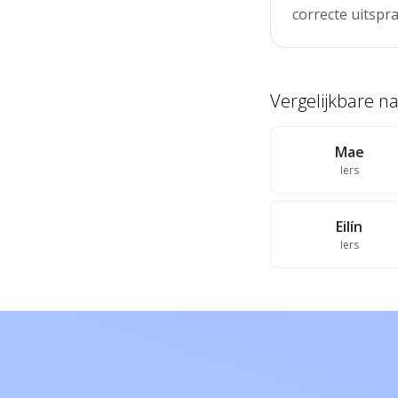
correcte uitspra
Vergelijkbare 
Mae
Iers
Eilín
Iers