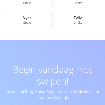
Grieks
Grieks
Nysa
Talia
Grieks
Grieks
Begin vandaag met
swipen!
Download Baby Name Swiper en vind de ideale naam
voor jouw kleintje!