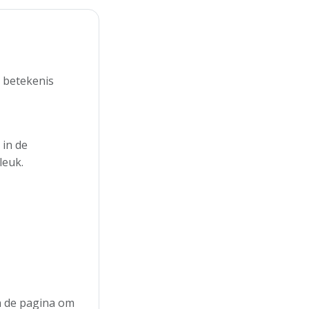
e betekenis
 in de
leuk.
an de pagina om