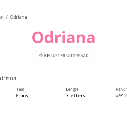
en
Odriana
Odriana
BELUISTER UITSPRAAK
Odriana
Taal
Lengte
Ranki
Frans
7 letters
#912