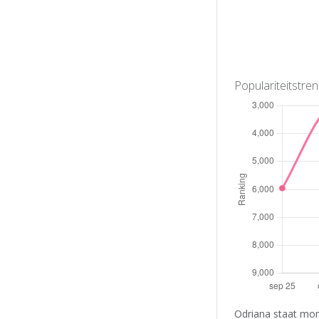
Populariteitstre
Odriana staat mom