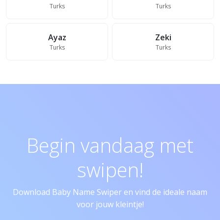
Turks
Turks
Ayaz
Zeki
Turks
Turks
Begin vandaag met
swipen!
Download Baby Name Swiper en vind de ideale naam
voor jouw kleintje!