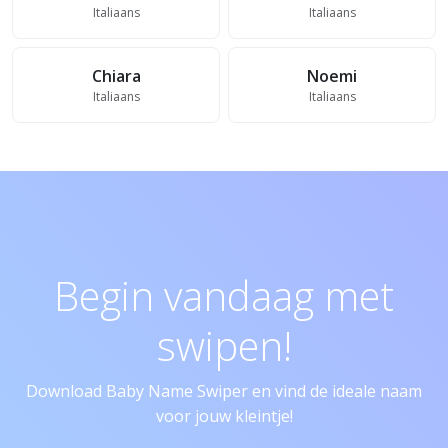
Italiaans
Italiaans
Chiara
Noemi
Italiaans
Italiaans
Begin vandaag met
swipen!
Download Baby Name Swiper en vind de ideale naam
voor jouw kleintje!