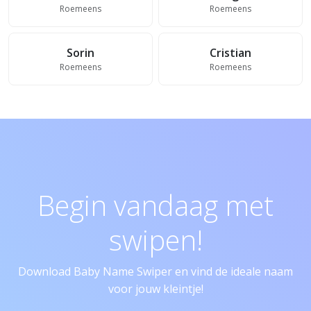
Roemeens
Roemeens
Sorin
Cristian
Roemeens
Roemeens
Begin vandaag met
swipen!
Download Baby Name Swiper en vind de ideale naam
voor jouw kleintje!