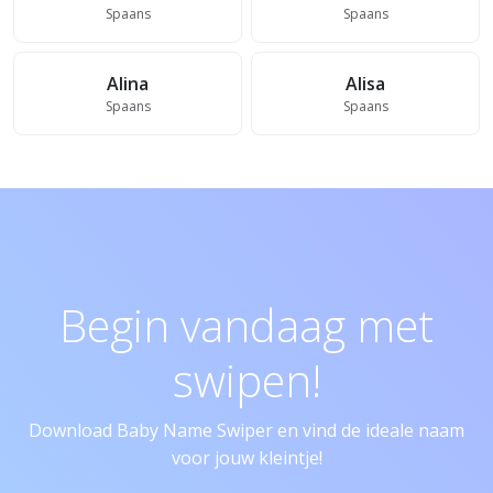
Spaans
Spaans
Alina
Alisa
Spaans
Spaans
Begin vandaag met
swipen!
Download Baby Name Swiper en vind de ideale naam
voor jouw kleintje!