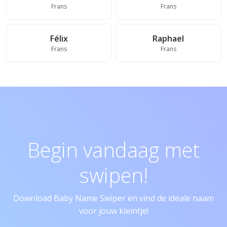
Frans
Frans
Félix
Raphael
Frans
Frans
Begin vandaag met
swipen!
Download Baby Name Swiper en vind de ideale naam
voor jouw kleintje!