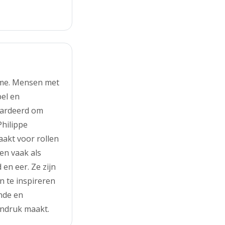
rme. Mensen met
bel en
waardeerd om
hilippe
aakt voor rollen
en vaak als
en eer. Ze zijn
n te inspireren
nde en
 indruk maakt.