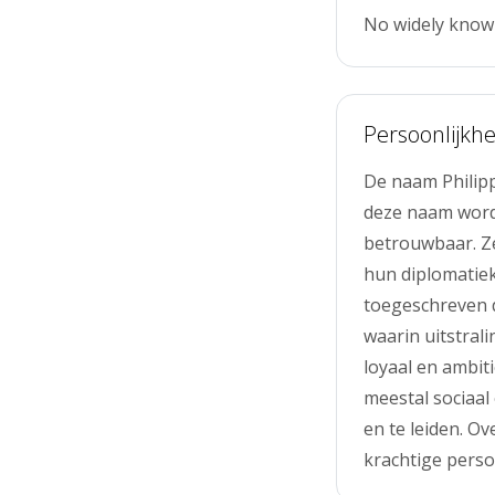
No widely know
Persoonlijkhe
De naam Philip
deze naam worde
betrouwbaar. Ze
hun diplomatiek
toegeschreven da
waarin uitstral
loyaal en ambit
meestal sociaal
en te leiden. O
krachtige persoo