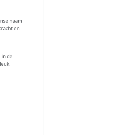
ranse naam
kracht en
 in de
leuk.