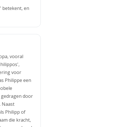
' betekent, en
opa, vooral
hilippos',
dering voor
as Philippe een
nobele
d gedragen door
. Naast
s Philipp of
aam die kracht,