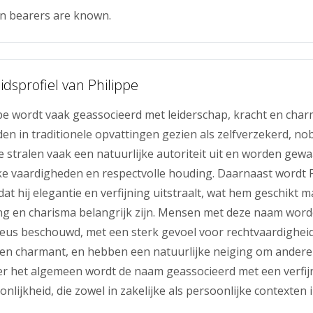
n bearers are known.
idsprofiel van Philippe
pe wordt vaak geassocieerd met leiderschap, kracht en cha
n in traditionele opvattingen gezien als zelfverzekerd, no
 stralen vaak een natuurlijke autoriteit uit en worden ge
e vaardigheden en respectvolle houding. Daarnaast wordt P
t hij elegantie en verfijning uitstraalt, wat hem geschikt m
ing en charisma belangrijk zijn. Mensen met deze naam word
ieus beschouwd, met een sterk gevoel voor rechtvaardigheid 
 en charmant, en hebben een natuurlijke neiging om andere
ver het algemeen wordt de naam geassocieerd met een verfij
nlijkheid, die zowel in zakelijke als persoonlijke contexten