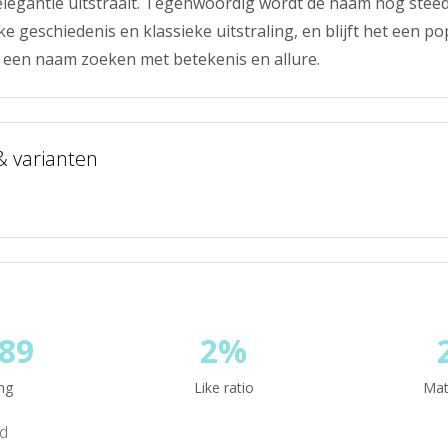
elegantie uitstraalt. Tegenwoordig wordt de naam nog ste
ke geschiedenis en klassieke uitstraling, en blijft het een p
 een naam zoeken met betekenis en allure.
 & varianten
89
2%
ng
Like ratio
Mat
nd