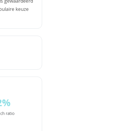
eds gewaardeerd
opulaire keuze
2%
ch ratio