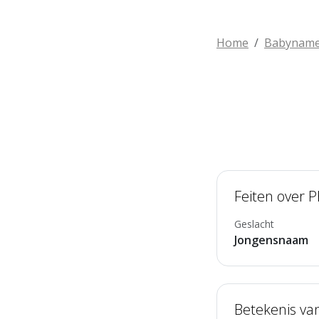
Home
Babynam
Feiten over P
Geslacht
Jongensnaam
Betekenis van