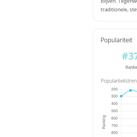
blijven. Tegenw
traditionele, s
Populariteit
#3
Ranki
Populariteitstre