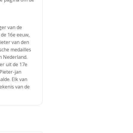
ger van de
t de 16e eeuw,
ieter van den
che medailles
n Nederland.
r uit de 17e
Pieter-jan
alde. Elk van
tekenis van de