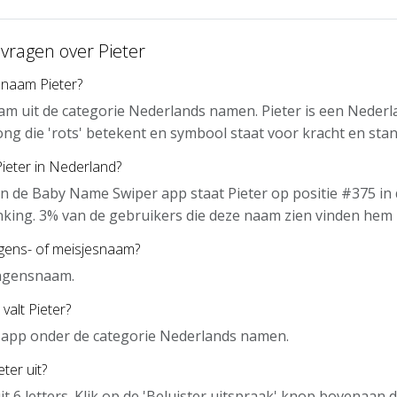
vragen over Pieter
 naam Pieter?
aam uit de categorie Nederlands namen. Pieter is een Nede
ng die 'rots' betekent en symbool staat voor kracht en stan
Pieter in Nederland?
n de Baby Name Swiper app staat Pieter op positie #375 in
nking. 3% van de gebruikers die deze naam zien vinden hem 
ngens- of meisjesnaam?
ongensnaam.
valt Pieter?
de app onder de categorie Nederlands namen.
ter uit?
it 6 letters. Klik op de 'Beluister uitspraak' knop bovenaan