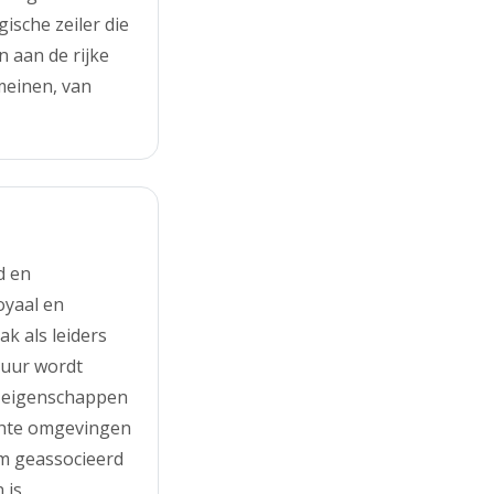
ische zeiler die
 aan de rijke
meinen, van
d en
oyaal en
ak als leiders
tuur wordt
e eigenschappen
chte omgevingen
m geassocieerd
 is,