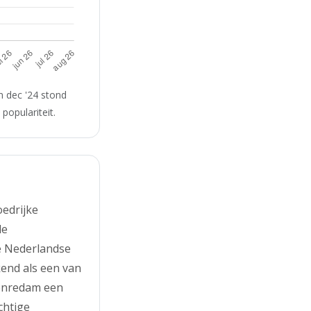
n dec '24 stond
populariteit.
oedrijke
de
e Nederlandse
end als een van
aenredam een
chtige