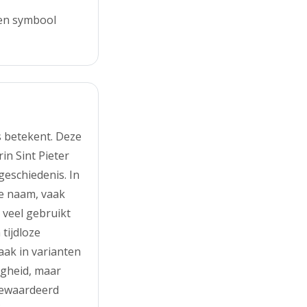
 en symbool
s betekent. Deze
in Sint Pieter
geschiedenis. In
de naam, vaak
 veel gebruikt
tijdloze
aak in varianten
igheid, maar
gewaardeerd