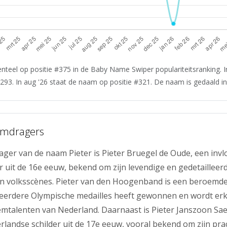
nteel op positie #375 in de Baby Name Swiper populariteitsranking. I
#293. In aug '26 staat de naam op positie #321. De naam is gedaald in 
amdragers
ger van de naam Pieter is Pieter Bruegel de Oude, een invl
r uit de 16e eeuw, bekend om zijn levendige en gedetailleer
n volksscènes. Pieter van den Hoogenband is een beroemd
erdere Olympische medailles heeft gewonnen en wordt erk
emtalenten van Nederland. Daarnaast is Pieter Janszoon S
andse schilder uit de 17e eeuw, vooral bekend om zijn pra