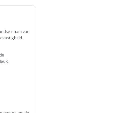
rlandse naam van
dvastigheid.
 de
leuk.
 de pagina om de