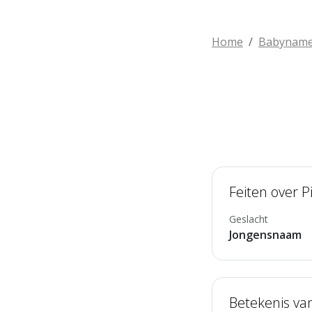
Home
Babynam
Feiten over P
Geslacht
Jongensnaam
Betekenis van