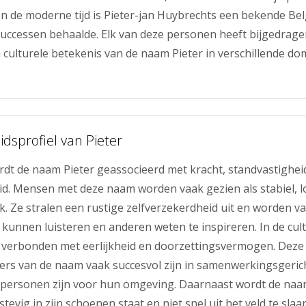
In de moderne tijd is Pieter-jan Huybrechts een bekende Belg
successen behaalde. Elk van deze personen heeft bijgedragen
 culturele betekenis van de naam Pieter in verschillende do
idsprofiel van Pieter
rdt de naam Pieter geassocieerd met kracht, standvastighei
. Mensen met deze naam worden vaak gezien als stabiel, l
k. Ze stralen een rustige zelfverzekerdheid uit en worden va
 kunnen luisteren en anderen weten te inspireren. In de cul
k verbonden met eerlijkheid en doorzettingsvermogen. Dez
ers van de naam vaak succesvol zijn in samenwerkingsgeri
personen zijn voor hun omgeving. Daarnaast wordt de naa
tevig in zijn schoenen staat en niet snel uit het veld te slaan