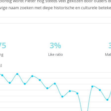
oordig wordt Pieter nog steeds veel gekozen door ouders d
tevige naam zoeken met diepe historische en culturele beteke
75
3%
ng
Like ratio
Mat
nd