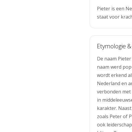
Pieter is een N
staat voor krac
Etymologie &
De naam Pieter 
naam werd popul
wordt erkend als
Nederland en an
verbonden met k
in middeleeuwse
karakter. Naast
zoals Peter of 
ook leiderscha