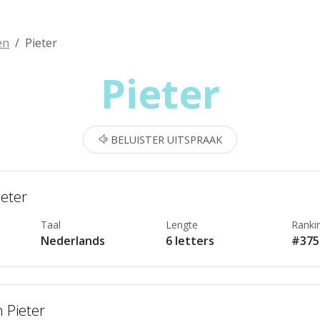
en
Pieter
Pieter
BELUISTER UITSPRAAK
ieter
Taal
Lengte
Ranki
Nederlands
6 letters
#375
 Pieter