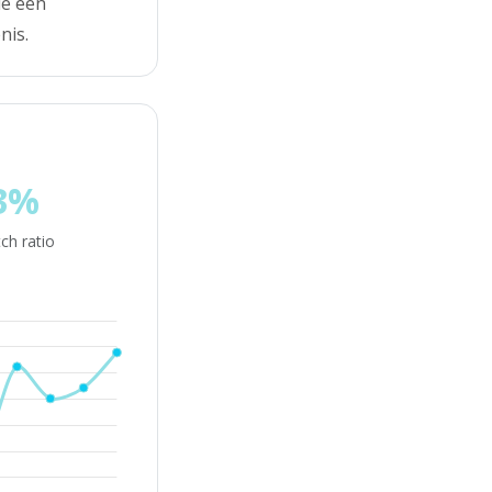
ie een
nis.
3%
ch ratio