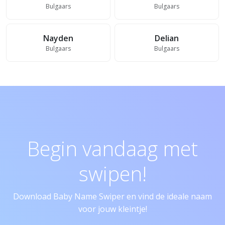
Bulgaars
Bulgaars
Nayden
Delian
Bulgaars
Bulgaars
Begin vandaag met
swipen!
Download Baby Name Swiper en vind de ideale naam
voor jouw kleintje!