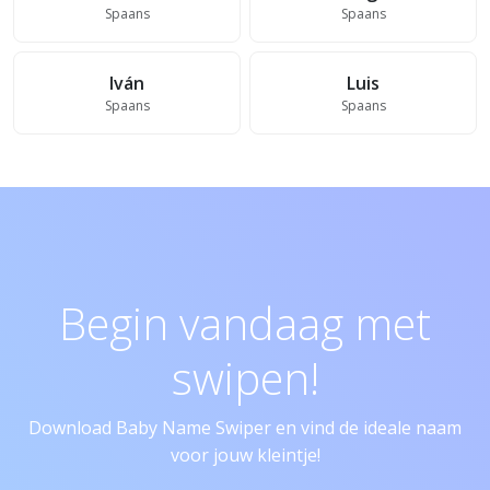
Spaans
Spaans
Iván
Luis
Spaans
Spaans
Begin vandaag met
swipen!
Download Baby Name Swiper en vind de ideale naam
voor jouw kleintje!