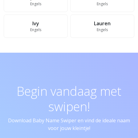
Engels
Engels
Ivy
Lauren
Engels
Engels
Begin vandaag met
swipen!
Download Baby Name Swiper en vind de ideale naam
voor jouw kleintje!