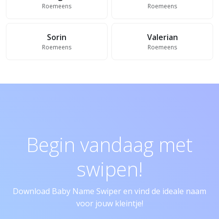
Roemeens
Roemeens
Sorin
Valerian
Roemeens
Roemeens
Begin vandaag met
swipen!
Download Baby Name Swiper en vind de ideale naam
voor jouw kleintje!