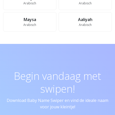
Arabisch
Arabisch
Maysa
Aaliyah
Arabisch
Arabisch
Begin vandaag met
swipen!
Download Baby Name Swiper en vind de ideale naam
voor jouw kleintje!