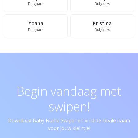
Bulgaars
Bulgaars
Yoana
Kristina
Bulgaars
Bulgaars
Begin vandaag met
swipen!
Download Baby Name Swiper en vind de ideale naam
voor jouw kleintje!