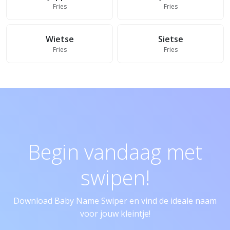
Fries
Fries
Wietse
Sietse
Fries
Fries
Begin vandaag met
swipen!
Download Baby Name Swiper en vind de ideale naam
voor jouw kleintje!