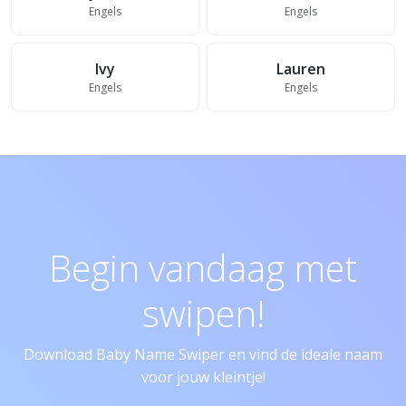
Engels
Engels
Ivy
Lauren
Engels
Engels
Begin vandaag met
swipen!
Download Baby Name Swiper en vind de ideale naam
voor jouw kleintje!