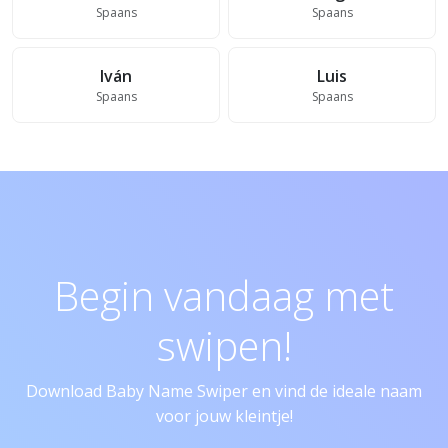
Spaans
Spaans
Iván
Luis
Spaans
Spaans
Begin vandaag met
swipen!
Download Baby Name Swiper en vind de ideale naam
voor jouw kleintje!